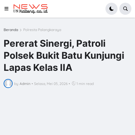
Beranda
Polresta Palangkaraya
Pererat Sinergi, Patroli
Polsek Bukit Batu Kunjungi
Lapas Kelas IIA
by
Admin
•
Selasa, Mei 05, 2026
•
1 min read