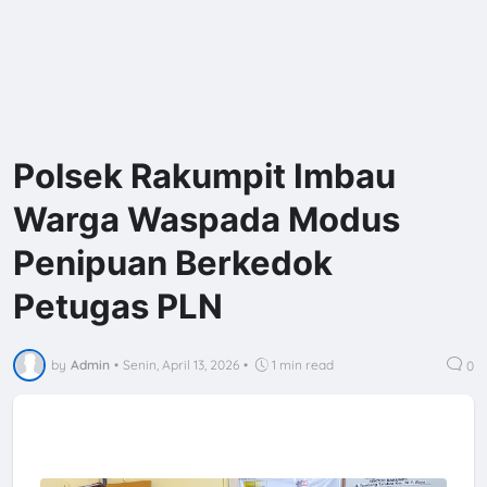
Polsek Rakumpit Imbau
Warga Waspada Modus
Penipuan Berkedok
Petugas PLN
by
Admin
•
Senin, April 13, 2026
•
1 min read
0