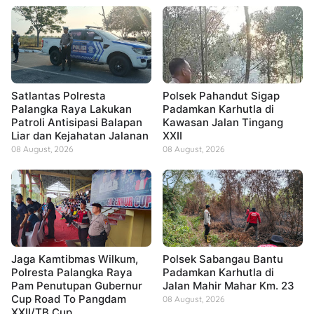
Satlantas Polresta
Polsek Pahandut Sigap
Palangka Raya Lakukan
Padamkan Karhutla di
Patroli Antisipasi Balapan
Kawasan Jalan Tingang
Liar dan Kejahatan Jalanan
XXII
08 August, 2026
08 August, 2026
Jaga Kamtibmas Wilkum,
Polsek Sabangau Bantu
Polresta Palangka Raya
Padamkan Karhutla di
Pam Penutupan Gubernur
Jalan Mahir Mahar Km. 23
Cup Road To Pangdam
08 August, 2026
XXII/TB Cup