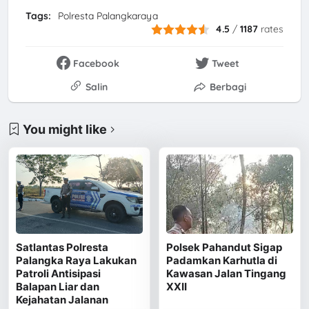
Tags:
Polresta Palangkaraya
4.5
/
1187
rates
Facebook
Tweet
Salin
Berbagi
You might like
Satlantas Polresta
Polsek Pahandut Sigap
Palangka Raya Lakukan
Padamkan Karhutla di
Patroli Antisipasi
Kawasan Jalan Tingang
Balapan Liar dan
XXII
Kejahatan Jalanan