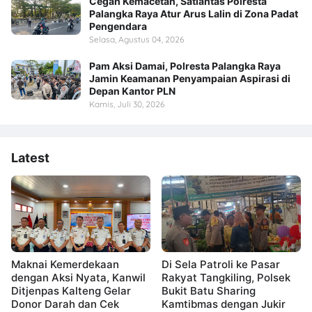
Cegah Kemacetan, Satlantas Polresta
Palangka Raya Atur Arus Lalin di Zona Padat
Pengendara
Selasa, Agustus 04, 2026
Pam Aksi Damai, Polresta Palangka Raya
Jamin Keamanan Penyampaian Aspirasi di
Depan Kantor PLN
Kamis, Juli 30, 2026
Latest
Maknai Kemerdekaan
Di Sela Patroli ke Pasar
dengan Aksi Nyata, Kanwil
Rakyat Tangkiling, Polsek
Ditjenpas Kalteng Gelar
Bukit Batu Sharing
Donor Darah dan Cek
Kamtibmas dengan Jukir