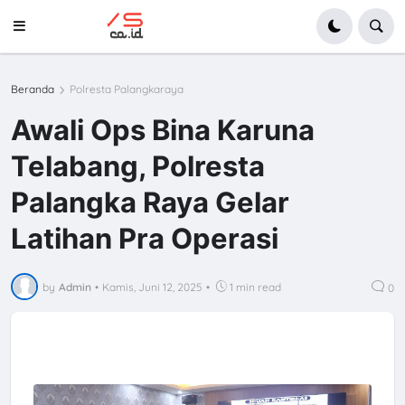
Beranda
Polresta Palangkaraya
Awali Ops Bina Karuna
Telabang, Polresta
Palangka Raya Gelar
Latihan Pra Operasi
by
Admin
•
Kamis, Juni 12, 2025
•
1 min read
0