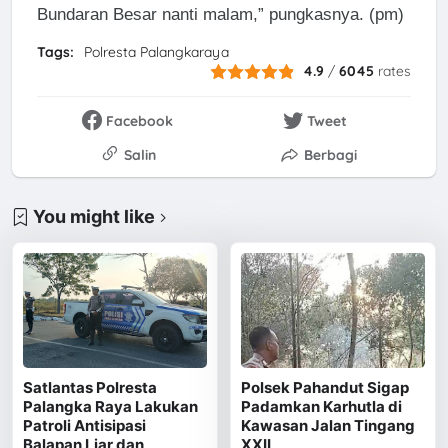
Bundaran Besar nanti malam,” pungkasnya. (pm)
Tags:
Polresta Palangkaraya
4.9
/
6045
rates
Facebook
Tweet
Salin
Berbagi
You might like
Satlantas Polresta
Polsek Pahandut Sigap
Palangka Raya Lakukan
Padamkan Karhutla di
Patroli Antisipasi
Kawasan Jalan Tingang
Balapan Liar dan
XXII