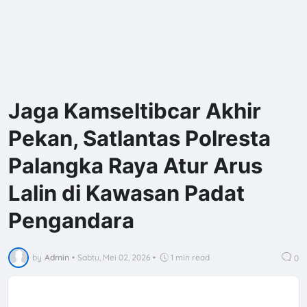
Jaga Kamseltibcar Akhir
Pekan, Satlantas Polresta
Palangka Raya Atur Arus
Lalin di Kawasan Padat
Pengandara
by
Admin
•
Sabtu, Mei 02, 2026
•
1 min read
0