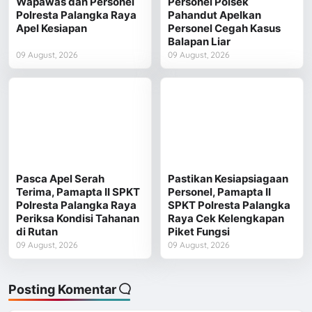
Wapawas dan Personel
Personel Polsek
Polresta Palangka Raya
Pahandut Apelkan
Apel Kesiapan
Personel Cegah Kasus
Balapan Liar
09 August, 2026
09 August, 2026
Pasca Apel Serah
Pastikan Kesiapsiagaan
Terima, Pamapta II SPKT
Personel, Pamapta II
Polresta Palangka Raya
SPKT Polresta Palangka
Periksa Kondisi Tahanan
Raya Cek Kelengkapan
di Rutan
Piket Fungsi
09 August, 2026
09 August, 2026
Posting Komentar