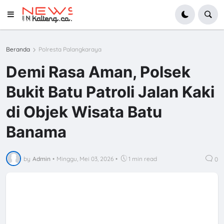
Beranda
Polresta Palangkaraya
Demi Rasa Aman, Polsek
Bukit Batu Patroli Jalan Kaki
di Objek Wisata Batu
Banama
by
Admin
•
Minggu, Mei 03, 2026
•
1 min read
0