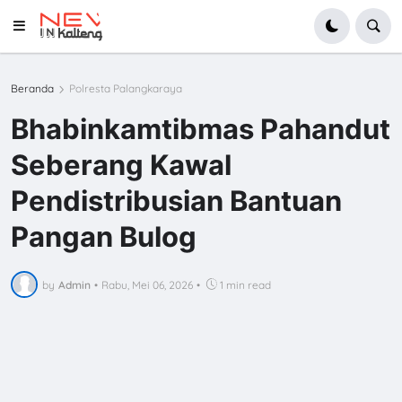
Beranda
Polresta Palangkaraya
Bhabinkamtibmas Pahandut
Seberang Kawal
Pendistribusian Bantuan
Pangan Bulog
by
Admin
•
Rabu, Mei 06, 2026
•
1 min read