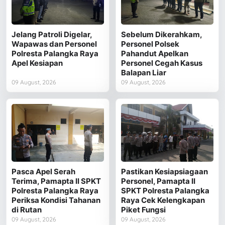
Jelang Patroli Digelar,
Sebelum Dikerahkam,
Wapawas dan Personel
Personel Polsek
Polresta Palangka Raya
Pahandut Apelkan
Apel Kesiapan
Personel Cegah Kasus
Balapan Liar
09 August, 2026
09 August, 2026
Pasca Apel Serah
Pastikan Kesiapsiagaan
Terima, Pamapta II SPKT
Personel, Pamapta II
Polresta Palangka Raya
SPKT Polresta Palangka
Periksa Kondisi Tahanan
Raya Cek Kelengkapan
di Rutan
Piket Fungsi
09 August, 2026
09 August, 2026