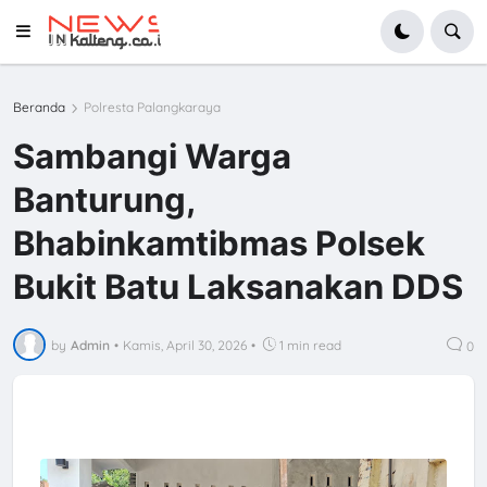
Beranda
Polresta Palangkaraya
Sambangi Warga
Banturung,
Bhabinkamtibmas Polsek
Bukit Batu Laksanakan DDS
by
Admin
•
Kamis, April 30, 2026
•
1 min read
0