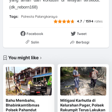
yang aman dan kondusif di wilayah tersebut.
(dk_reborn168)
Tags:
Polresta Palangkaraya
4.7
/
1594
rates
Facebook
Tweet
Salin
Berbagi
You might like
Bahu Membahu,
Mitigasi Karhutla di
Bhabinkamtibmas
Kelurahan Pager, Polsek
Polsek Pahandut
Rakumpit Terus Lakukan