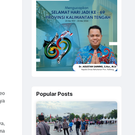
eo
Popular Posts
nya
ya,
ma