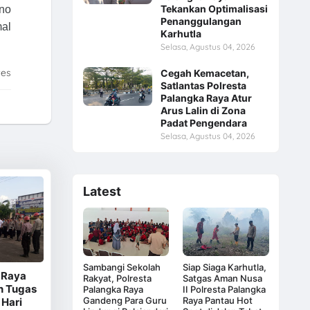
Tekankan Optimalisasi
ino
Penanggulangan
mal
Karhutla
Selasa, Agustus 04, 2026
tes
Cegah Kemacetan,
Satlantas Polresta
Palangka Raya Atur
Arus Lalin di Zona
Padat Pengendara
Selasa, Agustus 04, 2026
Latest
Sambangi Sekolah
Siap Siaga Karhutla,
 Raya
Rakyat, Polresta
Satgas Aman Nusa
n Tugas
Palangka Raya
II Polresta Palangka
Gandeng Para Guru
Raya Pantau Hot
 Hari