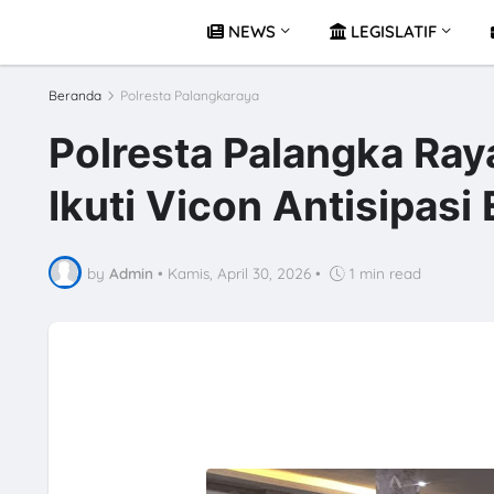
NEWS
LEGISLATIF
Beranda
Polresta Palangkaraya
Polresta Palangka Ra
Ikuti Vicon Antisipasi
by
Admin
•
Kamis, April 30, 2026
•
1 min read