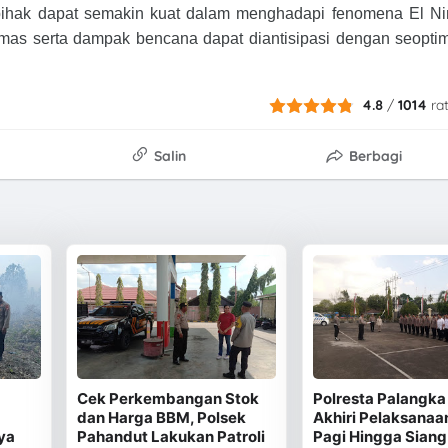
h pihak dapat semakin kuat dalam menghadapi fenomena El N
mas serta dampak bencana dapat diantisipasi dengan seopti
4.8
/
1014
ra
Salin
Berbagi
Cek Perkembangan Stok
Polresta Palangka
dan Harga BBM, Polsek
Akhiri Pelaksanaa
ya
Pahandut Lakukan Patroli
Pagi Hingga Siang