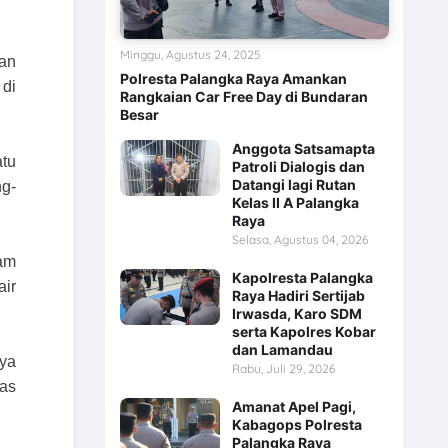
Minggu, Agustus 24, 2025
an
Polresta Palangka Raya Amankan
 di
Rangkaian Car Free Day di Bundaran
Besar
Anggota Satsamapta
atu
Patroli Dialogis dan
Datangi lagi Rutan
ng-
Kelas II A Palangka
Raya
Selasa, Agustus 04, 2026
am
Kapolresta Palangka
air
Raya Hadiri Sertijab
Irwasda, Karo SDM
serta Kapolres Kobar
dan Lamandau
ya
Rabu, Juli 29, 2026
tas
Amanat Apel Pagi,
Kabagops Polresta
Palangka Raya