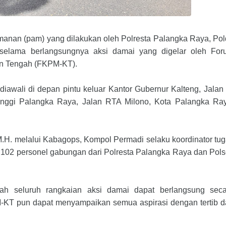
anan (pam) yang dilakukan oleh Polresta Palangka Raya, Po
 selama berlangsungnya aksi damai yang digelar oleh For
an Tengah (FKPM-KT).
iawali di depan pintu keluar Kantor Gubernur Kalteng, Jalan
inggi Palangka Raya, Jalan RTA Milono, Kota Palangka Ra
 M.H. melalui Kabagops, Kompol Permadi selaku koordinator tu
h 102 personel gabungan dari Polresta Palangka Raya dan Pol
lah seluruh rangkaian aksi damai dapat berlangsung seca
PM-KT pun dapat menyampaikan semua aspirasi dengan tertib 