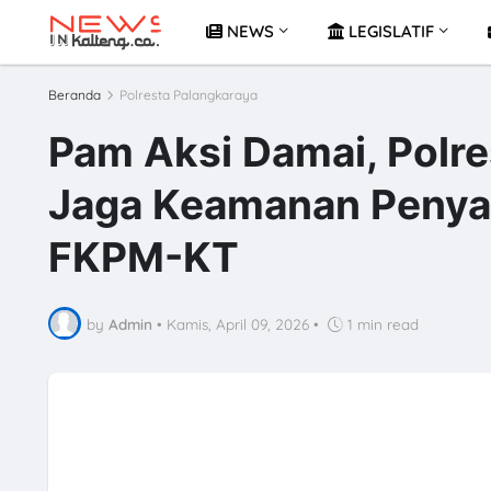
NEWS
LEGISLATIF
Beranda
Polresta Palangkaraya
Pam Aksi Damai, Polr
Jaga Keamanan Penya
FKPM-KT
by
Admin
•
Kamis, April 09, 2026
•
1 min read