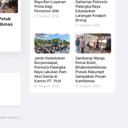
Raya Beri Layanan
Satlantas Polresta
Prima bagi
Palangka Raya
Pemohon SIM
Edukasikan
Larangan Knalpot
07 August, 2026
Petuk
Brong
tibmas
07 August, 2026
Jamin Kebebasan
Sambangi Warga
Berpendapat,
Petuk Bukit,
Polresta Palangka
Bhabinkamtibmas
Raya Lakukan Pam
Polsek Rakumpit
Aksi Damai di
Sampaikan Pesan
Kantor PT. PLN
Kamtibmas
07 August, 2026
07 August, 2026
ebih lama