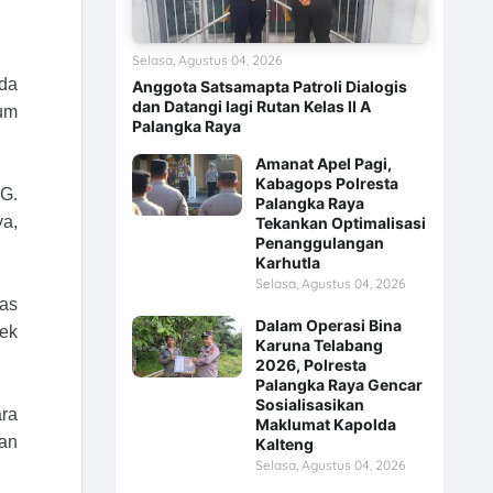
Selasa, Agustus 04, 2026
lda
Anggota Satsamapta Patroli Dialogis
dan Datangi lagi Rutan Kelas II A
um
Palangka Raya
Amanat Apel Pagi,
Kabagops Polresta
 G.
Palangka Raya
ya,
Tekankan Optimalisasi
Penanggulangan
Karhutla
Selasa, Agustus 04, 2026
gas
Dalam Operasi Bina
sek
Karuna Telabang
2026, Polresta
Palangka Raya Gencar
Sosialisasikan
ra
Maklumat Kapolda
dan
Kalteng
Selasa, Agustus 04, 2026