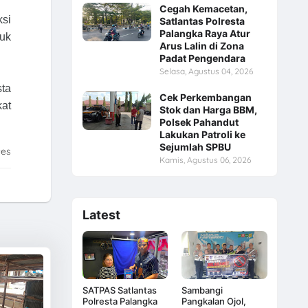
Cegah Kemacetan,
ksi
Satlantas Polresta
Palangka Raya Atur
tuk
Arus Lalin di Zona
Padat Pengendara
Selasa, Agustus 04, 2026
sta
Cek Perkembangan
kat
Stok dan Harga BBM,
Polsek Pahandut
Lakukan Patroli ke
Sejumlah SPBU
tes
Kamis, Agustus 06, 2026
Latest
SATPAS Satlantas
Sambangi
Polresta Palangka
Pangkalan Ojol,