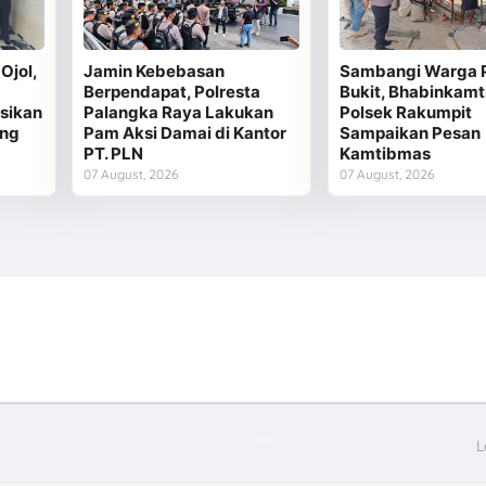
Ojol,
Jamin Kebebasan
Sambangi Warga 
Berpendapat, Polresta
Bukit, Bhabinkam
sikan
Palangka Raya Lakukan
Polsek Rakumpit
ong
Pam Aksi Damai di Kantor
Sampaikan Pesan
PT. PLN
Kamtibmas
07 August, 2026
07 August, 2026
L