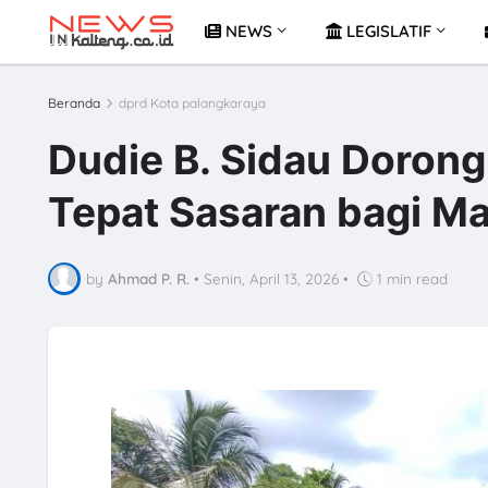
NEWS
LEGISLATIF
Beranda
dprd Kota palangkaraya
Dudie B. Sidau Doron
Tepat Sasaran bagi M
by
Ahmad P. R.
•
Senin, April 13, 2026
•
1 min read