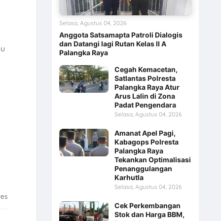
Selasa, Agustus 04, 2026
Anggota Satsamapta Patroli Dialogis
dan Datangi lagi Rutan Kelas II A
pu
Palangka Raya
Cegah Kemacetan,
Satlantas Polresta
Palangka Raya Atur
Arus Lalin di Zona
Padat Pengendara
Selasa, Agustus 04, 2026
Amanat Apel Pagi,
Kabagops Polresta
Palangka Raya
Tekankan Optimalisasi
Penanggulangan
Karhutla
Selasa, Agustus 04, 2026
tes
Cek Perkembangan
Stok dan Harga BBM,