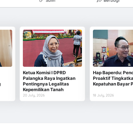
Salin
Berbagi
Ketua Komisi I DPRD
Hap Baperdu: Pen
Palangka Raya Ingatkan
Proaktif Tingkatk
g
Pentingnya Legalitas
Kepatuhan Bayar 
Kepemilikan Tanah
20 July, 2026
18 July, 2026