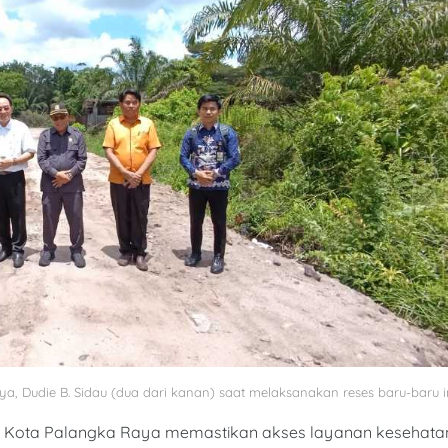
ya, Dudie B. Sidau (dua dari kanan) saat melaksanakan reses baru-baru i
Kota Palangka Raya memastikan akses layanan kesehata