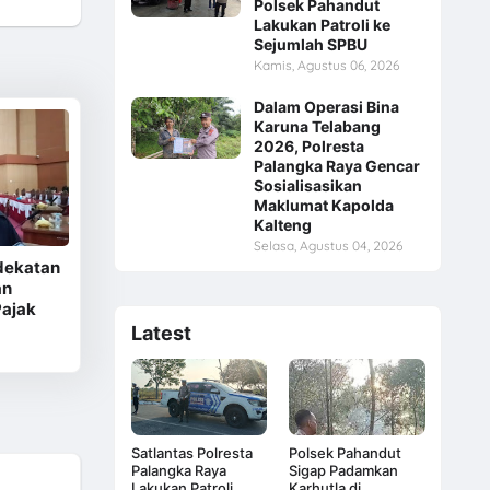
Polsek Pahandut
Lakukan Patroli ke
Sejumlah SPBU
Kamis, Agustus 06, 2026
Dalam Operasi Bina
Karuna Telabang
2026, Polresta
Palangka Raya Gencar
Sosialisasikan
Maklumat Kapolda
Kalteng
Selasa, Agustus 04, 2026
dekatan
an
Pajak
Latest
Satlantas Polresta
Polsek Pahandut
Palangka Raya
Sigap Padamkan
Lakukan Patroli
Karhutla di