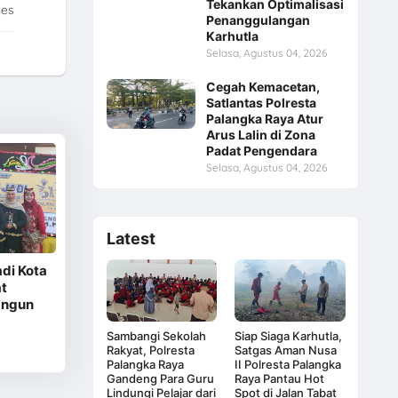
Tekankan Optimalisasi
tes
Penanggulangan
Karhutla
Selasa, Agustus 04, 2026
Cegah Kemacetan,
Satlantas Polresta
Palangka Raya Atur
Arus Lalin di Zona
Padat Pengendara
Selasa, Agustus 04, 2026
Latest
di Kota
t
angun
Sambangi Sekolah
Siap Siaga Karhutla,
Rakyat, Polresta
Satgas Aman Nusa
Palangka Raya
II Polresta Palangka
Gandeng Para Guru
Raya Pantau Hot
Lindungi Pelajar dari
Spot di Jalan Tabat