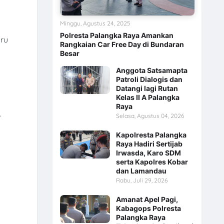
Minggu, Agustus 24, 2025
Polresta Palangka Raya Amankan
aru
Rangkaian Car Free Day di Bundaran
Besar
Anggota Satsamapta
Patroli Dialogis dan
Datangi lagi Rutan
Kelas II A Palangka
Raya
r
Selasa, Agustus 04, 2026
Kapolresta Palangka
Raya Hadiri Sertijab
Irwasda, Karo SDM
serta Kapolres Kobar
dan Lamandau
Rabu, Juli 29, 2026
Amanat Apel Pagi,
Kabagops Polresta
Palangka Raya