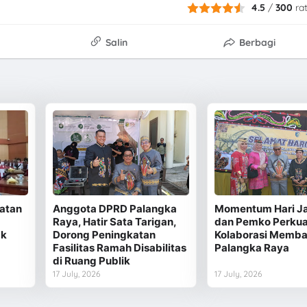
4.5
/
300
ra
Salin
Berbagi
atan
Anggota DPRD Palangka
Momentum Hari Ja
Raya, Hatir Sata Tarigan,
dan Pemko Perkua
ak
Dorong Peningkatan
Kolaborasi Memb
Fasilitas Ramah Disabilitas
Palangka Raya
di Ruang Publik
17 July, 2026
17 July, 2026