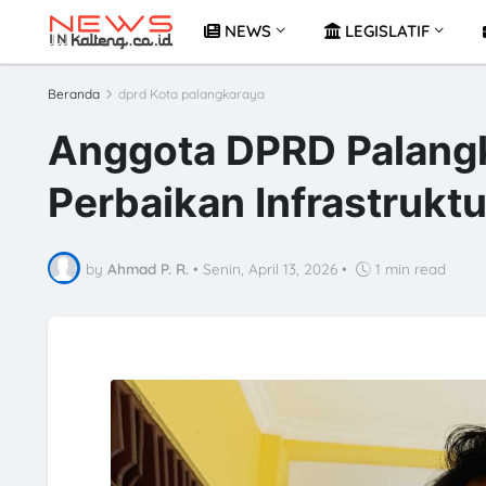
NEWS
LEGISLATIF
Beranda
dprd Kota palangkaraya
Anggota DPRD Palangk
Perbaikan Infrastruktur
by
Ahmad P. R.
•
Senin, April 13, 2026
•
1 min read