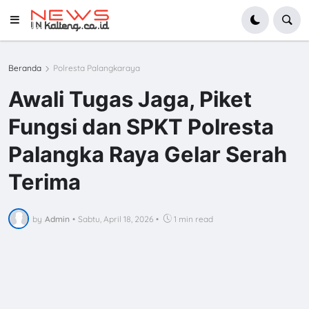
Beranda
Polresta Palangkaraya
Awali Tugas Jaga, Piket
Fungsi dan SPKT Polresta
Palangka Raya Gelar Serah
Terima
by
Admin
•
Sabtu, April 18, 2026
•
1 min read