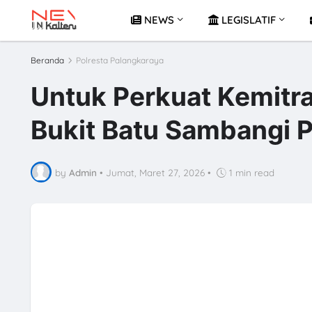
NEWS
LEGISLATIF
Beranda
Polresta Palangkaraya
Untuk Perkuat Kemitra
Bukit Batu Sambangi 
by
Admin
•
Jumat, Maret 27, 2026
•
1 min read