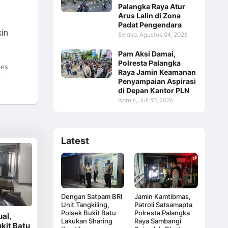
Palangka Raya Atur
Arus Lalin di Zona
Padat Pengendara
kin
Selasa, Agustus 04, 2026
Pam Aksi Damai,
Polresta Palangka
tes
Raya Jamin Keamanan
Penyampaian Aspirasi
di Depan Kantor PLN
Kamis, Juli 30, 2026
Latest
Dengan Satpam BRI
Jamin Kamtibmas,
Unit Tangkiling,
Patroli Satsamapta
Polsek Bukit Batu
Polresta Palangka
ual,
Lakukan Sharing
Raya Sambangi
kit Batu