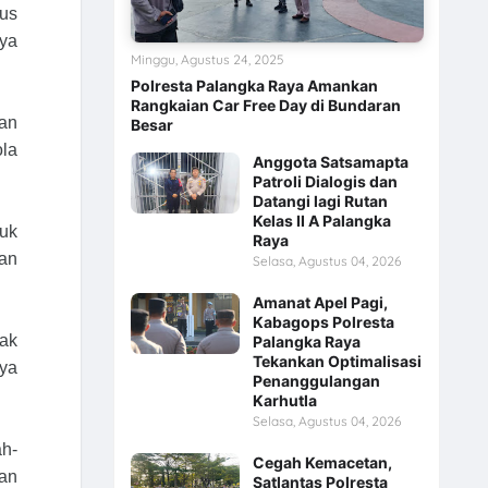
gus
ya
Minggu, Agustus 24, 2025
Polresta Palangka Raya Amankan
Rangkaian Car Free Day di Bundaran
an
Besar
ola
Anggota Satsamapta
Patroli Dialogis dan
Datangi lagi Rutan
Kelas II A Palangka
uk
Raya
an
Selasa, Agustus 04, 2026
Amanat Apel Pagi,
Kabagops Polresta
ak
Palangka Raya
Tekankan Optimalisasi
ya
Penanggulangan
Karhutla
Selasa, Agustus 04, 2026
h-
Cegah Kemacetan,
gan
Satlantas Polresta