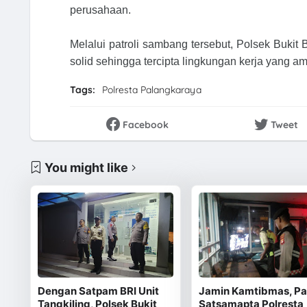
perusahaan.
Melalui patroli sambang tersebut, Polsek Bukit
solid sehingga tercipta lingkungan kerja yang 
Tags:
Polresta Palangkaraya
Facebook
Tweet
You might like
Dengan Satpam BRI Unit
Jamin Kamtibmas, Pat
Tangkiling, Polsek Bukit
Satsamapta Polresta