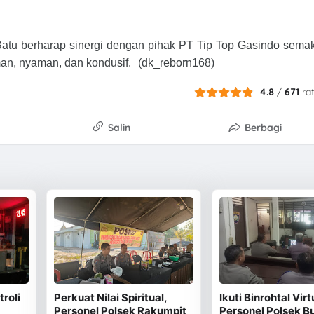
 Batu berharap sinergi dengan pihak PT Tip Top Gasindo sema
aman, nyaman, dan kondusif. (dk_reborn168)
4.8
/
671
ra
Salin
Berbagi
roli
Perkuat Nilai Spiritual,
Ikuti Binrohtal Virt
Personel Polsek Rakumpit
Personel Polsek Bu