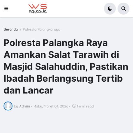
Beranda
Polresta Palangkaraya
Polresta Palangka Raya
Amankan Salat Tarawih di
Masjid Salahuddin, Pastikan
Ibadah Berlangsung Tertib
dan Lancar
by
Admin
•
Rabu, Maret 04, 2026
•
1 min read