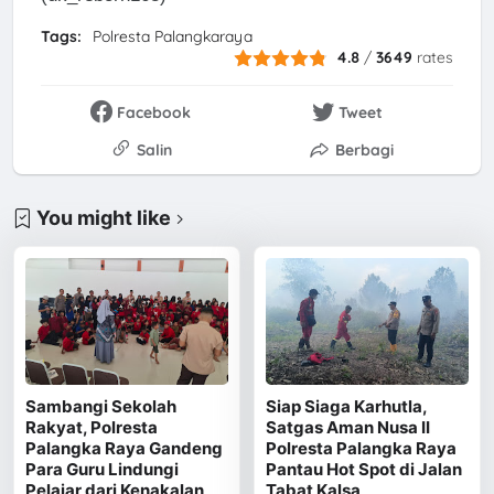
Tags:
Polresta Palangkaraya
4.8
/
3649
rates
Facebook
Tweet
Salin
Berbagi
You might like
Sambangi Sekolah
Siap Siaga Karhutla,
Rakyat, Polresta
Satgas Aman Nusa II
Palangka Raya Gandeng
Polresta Palangka Raya
Para Guru Lindungi
Pantau Hot Spot di Jalan
Pelajar dari Kenakalan
Tabat Kalsa