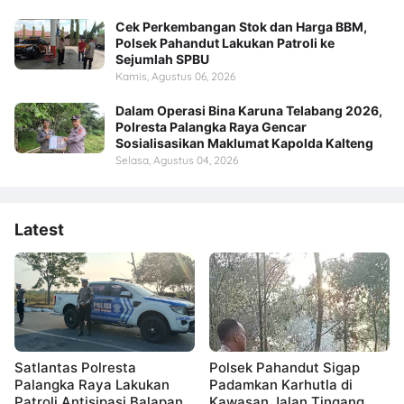
Cek Perkembangan Stok dan Harga BBM,
Polsek Pahandut Lakukan Patroli ke
Sejumlah SPBU
Kamis, Agustus 06, 2026
Dalam Operasi Bina Karuna Telabang 2026,
Polresta Palangka Raya Gencar
Sosialisasikan Maklumat Kapolda Kalteng
Selasa, Agustus 04, 2026
Latest
Satlantas Polresta
Polsek Pahandut Sigap
Palangka Raya Lakukan
Padamkan Karhutla di
Patroli Antisipasi Balapan
Kawasan Jalan Tingang