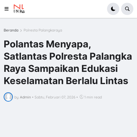
Beranda
Polresta Palangkaraya
Polantas Menyapa,
Satlantas Polresta Palangka
Raya Sampaikan Edukasi
Keselamatan Berlalu Lintas
by
Admin
•
Sabtu, Februari 07, 2026
•
1 min read