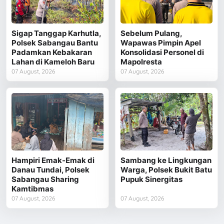
Sigap Tanggap Karhutla,
Sebelum Pulang,
Polsek Sabangau Bantu
Wapawas Pimpin Apel
Padamkan Kebakaran
Konsolidasi Personel di
Lahan di Kameloh Baru
Mapolresta
07 August, 2026
07 August, 2026
Hampiri Emak-Emak di
Sambang ke Lingkungan
Danau Tundai, Polsek
Warga, Polsek Bukit Batu
Sabangau Sharing
Pupuk Sinergitas
Kamtibmas
07 August, 2026
07 August, 2026