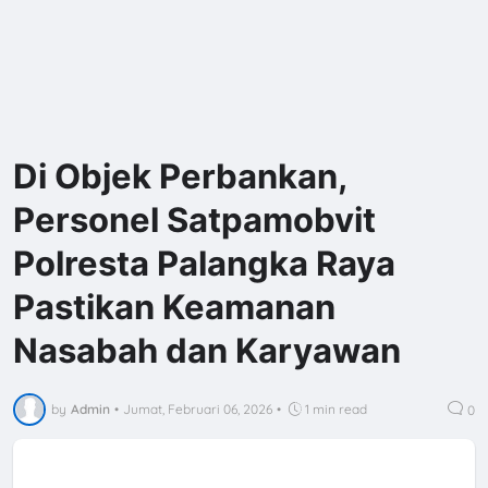
Di Objek Perbankan,
Personel Satpamobvit
Polresta Palangka Raya
Pastikan Keamanan
Nasabah dan Karyawan
by
Admin
•
Jumat, Februari 06, 2026
•
1 min read
0