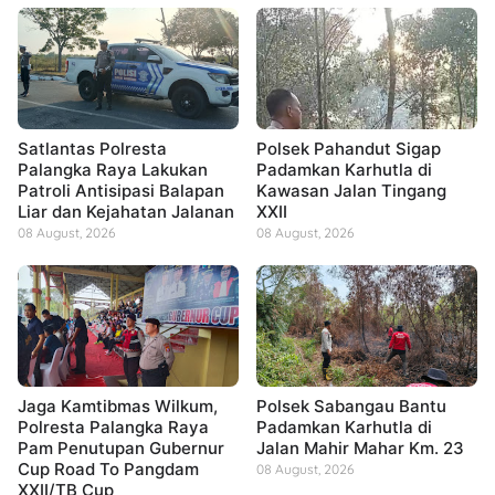
Satlantas Polresta
Polsek Pahandut Sigap
Palangka Raya Lakukan
Padamkan Karhutla di
Patroli Antisipasi Balapan
Kawasan Jalan Tingang
Liar dan Kejahatan Jalanan
XXII
08 August, 2026
08 August, 2026
Jaga Kamtibmas Wilkum,
Polsek Sabangau Bantu
Polresta Palangka Raya
Padamkan Karhutla di
Pam Penutupan Gubernur
Jalan Mahir Mahar Km. 23
Cup Road To Pangdam
08 August, 2026
XXII/TB Cup