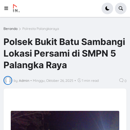
Beranda
Polresta Palangkaraya
Polsek Bukit Batu Sambangi
Lokasi Persami di SMPN 5
Palangka Raya
by
Admin
•
Minggu, Oktober 26, 2025
•
1 min read
0