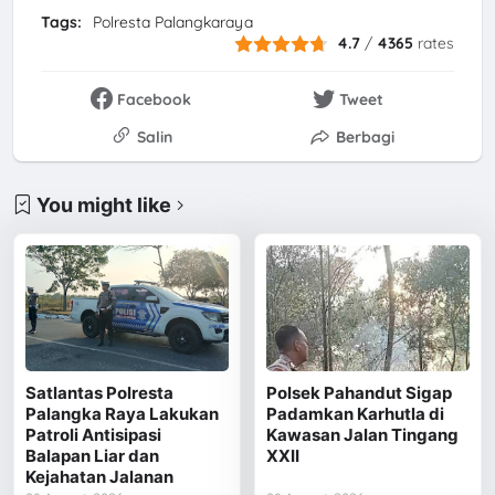
Tags:
Polresta Palangkaraya
4.7
/
4365
rates
Facebook
Tweet
Salin
Berbagi
You might like
Satlantas Polresta
Polsek Pahandut Sigap
Palangka Raya Lakukan
Padamkan Karhutla di
Patroli Antisipasi
Kawasan Jalan Tingang
Balapan Liar dan
XXII
Kejahatan Jalanan