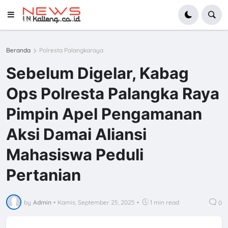
Beranda
Polresta Palangkaraya
Sebelum Digelar, Kabag
Ops Polresta Palangka Raya
Pimpin Apel Pengamanan
Aksi Damai Aliansi
Mahasiswa Peduli
Pertanian
by
Admin
•
Kamis, September 25, 2025
•
1 min read
0