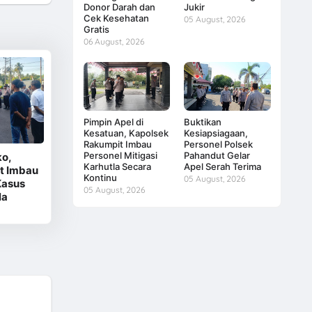
Donor Darah dan
Jukir
Cek Kesehatan
05 August, 2026
Gratis
06 August, 2026
Pimpin Apel di
Buktikan
Kesatuan, Kapolsek
Kesiapsiagaan,
Rakumpit Imbau
Personel Polsek
Personel Mitigasi
Pahandut Gelar
ko,
Karhutla Secara
Apel Serah Terima
t Imbau
Kontinu
05 August, 2026
Kasus
05 August, 2026
la