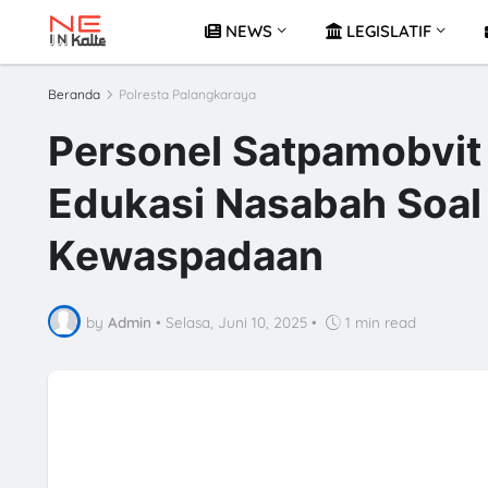
NEWS
LEGISLATIF
Beranda
Polresta Palangkaraya
Personel Satpamobvit 
Edukasi Nasabah Soa
Kewaspadaan
by
Admin
•
Selasa, Juni 10, 2025
•
1 min read