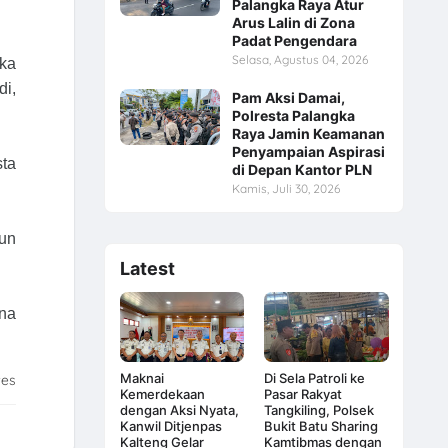
Palangka Raya Atur
Arus Lalin di Zona
Padat Pengendara
Selasa, Agustus 04, 2026
ka
di,
Pam Aksi Damai,
Polresta Palangka
Raya Jamin Keamanan
Penyampaian Aspirasi
sta
di Depan Kantor PLN
Kamis, Juli 30, 2026
gun
Latest
una
Maknai
Di Sela Patroli ke
tes
Kemerdekaan
Pasar Rakyat
dengan Aksi Nyata,
Tangkiling, Polsek
Kanwil Ditjenpas
Bukit Batu Sharing
Kalteng Gelar
Kamtibmas dengan