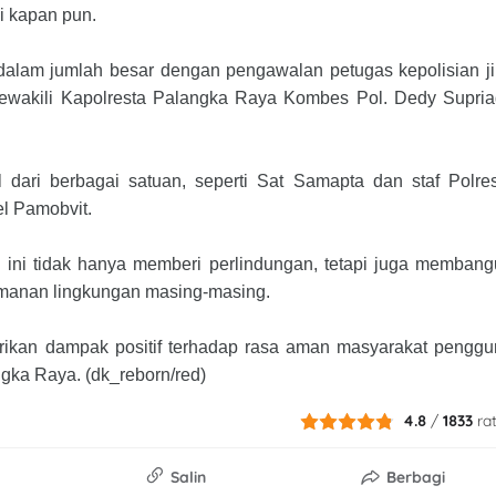
i kapan pun.
lam jumlah besar dengan pengawalan petugas kepolisian ji
mewakili Kapolresta Palangka Raya Kombes Pol. Dedy Supria
 dari berbagai satuan, seperti Sat Samapta dan staf Polre
l Pamobvit.
 ini tidak hanya memberi perlindungan, tetapi juga memban
manan lingkungan masing-masing.
erikan dampak positif terhadap rasa aman masyarakat pengg
gka Raya. (dk_reborn/red)
4.8
/
1833
ra
Salin
Berbagi