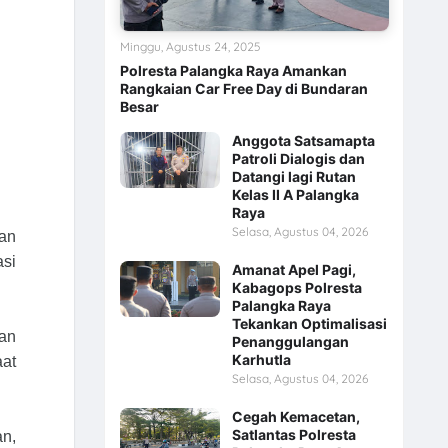
Minggu, Agustus 24, 2025
Polresta Palangka Raya Amankan
Rangkaian Car Free Day di Bundaran
Besar
Anggota Satsamapta
Patroli Dialogis dan
Datangi lagi Rutan
Kelas II A Palangka
Raya
Selasa, Agustus 04, 2026
an
asi
Amanat Apel Pagi,
Kabagops Polresta
Palangka Raya
Tekankan Optimalisasi
kan
Penanggulangan
Karhutla
aat
Selasa, Agustus 04, 2026
Cegah Kemacetan,
Satlantas Polresta
an,