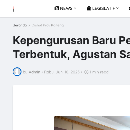
NEWS
LEGISLATIF
Beranda
Dishut Prov Kalteng
Kepengurusan Baru Pe
Terbentuk, Agustan Sa
by
Admin
•
Rabu, Juni 18, 2025
•
1 min read