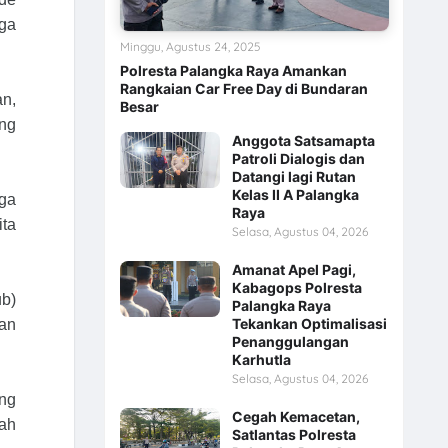
ga
Minggu, Agustus 24, 2025
Polresta Palangka Raya Amankan
Rangkaian Car Free Day di Bundaran
an,
Besar
ang
Anggota Satsamapta
Patroli Dialogis dan
Datangi lagi Rutan
Kelas II A Palangka
aga
Raya
ita
Selasa, Agustus 04, 2026
Amanat Apel Pagi,
Kabagops Polresta
ub)
Palangka Raya
Tekankan Optimalisasi
an
Penanggulangan
Karhutla
Selasa, Agustus 04, 2026
ang
Cegah Kemacetan,
lah
Satlantas Polresta