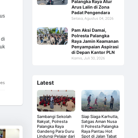
Palangka Raya Atur
Arus Lalin di Zona
Padat Pengendara
rus
Selasa, Agustus 04, 2026
Pam Aksi Damai,
Polresta Palangka
 di
Raya Jamin Keamanan
Penyampaian Aspirasi
tuk
di Depan Kantor PLN
Kamis, Juli 30, 2026
Latest
tes
Sambangi Sekolah
Siap Siaga Karhutla,
Rakyat, Polresta
Satgas Aman Nusa
Palangka Raya
II Polresta Palangka
Gandeng Para Guru
Raya Pantau Hot
Lindungi Pelajar dari
Spot di Jalan Tabat