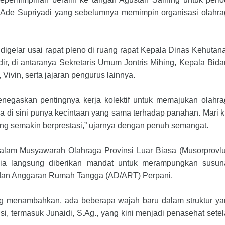
Ade Supriyadi yang sebelumnya memimpin organisasi olahra
igelar usai rapat pleno di ruang rapat Kepala Dinas Kehutan
adir, di antaranya Sekretaris Umum Jontris Mihing, Kepala Bid
 Vivin, serta jajaran pengurus lainnya.
negaskan pentingnya kerja kolektif untuk memajukan olahr
 di sini punya kecintaan yang sama terhadap panahan. Mari k
eng semakin berprestasi,” ujarnya dengan penuh semangat.
dalam Musyawarah Olahraga Provinsi Luar Biasa (Musorprovl
h, ia langsung diberikan mandat untuk merampungkan susun
dan Anggaran Rumah Tangga (AD/ART) Perpani.
teng menambahkan, ada beberapa wajah baru dalam struktur y
isi, termasuk Junaidi, S.Ag., yang kini menjadi penasehat sete