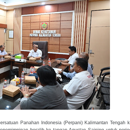
rsatuan Panahan Indonesia (Perpani) Kalimantan Tengah ki
 kepemimpinan beralih ke tangan Agustan Saining untuk peri