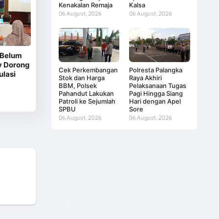
Kenakalan Remaja
Kalsa
06 August, 2026
06 August, 2026
 Belum
v Dorong
Cek Perkembangan
Polresta Palangka
lasi
Stok dan Harga
Raya Akhiri
BBM, Polsek
Pelaksanaan Tugas
Pahandut Lakukan
Pagi Hingga Siang
Patroli ke Sejumlah
Hari dengan Apel
SPBU
Sore
06 August, 2026
06 August, 2026