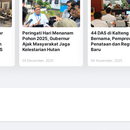
ar
Peringati Hari Menanam
44 DAS di Kalteng
Pohon 2025, Gubernur
Bernama, Pempro
n
Ajak Masyarakat Jaga
Penataan dan Regu
AS
Kelestarian Hutan
Baru
03 December, 2025
04 November, 2025