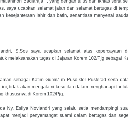
alanthon Badiaraja T, yang dengan tulus dan ikhlas serta se
, saya ucapkan selamat jalan dan selamat bertugas di tem
n kesejahteraan lahir dan batin, senantiasa menyertai saud
iandri, S.Sos saya ucapkan selamat atas kepercayaan d
tuk melaksanakan tugas di Jajaran Korem 102/Pjg sebagai K
aman sebagai Katim Gumil/Tih Pusdikter Pusterad serta da
ini, tidak akan mengalami kesulitan dalam menghadapi tuntu
g khususnya di Korem 102/Pjg.
a Ny. Esilya Noviandri yang selalu setia mendampingi sua
apat menjadi penyemangat suami dalam bertugas dan sege