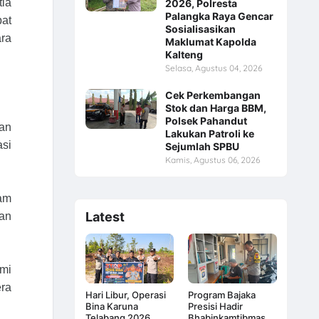
tia
2026, Polresta
Palangka Raya Gencar
pat
Sosialisasikan
ara
Maklumat Kapolda
Kalteng
Selasa, Agustus 04, 2026
Cek Perkembangan
Stok dan Harga BBM,
Polsek Pahandut
an
Lakukan Patroli ke
asi
Sejumlah SPBU
Kamis, Agustus 06, 2026
lam
Latest
tan
mi
ra
Hari Libur, Operasi
Program Bajaka
Bina Karuna
Presisi Hadir
Telabang 2026
Bhabinkamtibmas