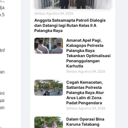
.,
dja
Selasa, Agustus 04, 2026
o.5
Anggota Satsamapta Patroli Dialogis
dan Datangi lagi Rutan Kelas II A
Palangka Raya
Amanat Apel Pagi,
Kabagops Polresta
Palangka Raya
Inf
Tekankan Optimalisasi
Penanggulangan
Karhutla
Selasa, Agustus 04, 2026
an
Cegah Kemacetan,
Satlantas Polresta
Palangka Raya Atur
ini
Arus Lalin di Zona
gai
Padat Pengendara
an
Selasa, Agustus 04, 2026
Dalam Operasi Bina
Karuna Telabang