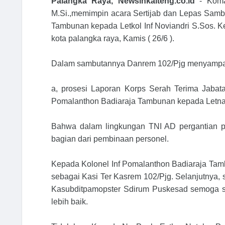
Palangka Raya, Newsinkalteng.co.id
- Kom
M.Si.,memimpin acara Sertijab dan Lepas Sambu
Tambunan kepada Letkol Inf Noviandri S.Sos. Ke
kota palangka raya, Kamis ( 26/6 ).
Dalam sambutannya Danrem 102/Pjg menyampaik
a, prosesi Laporan Korps Serah Terima Jabata
Pomalanthon Badiaraja Tambunan kepada Letnan 
Bahwa dalam lingkungan TNI AD pergantian p
bagian dari pembinaan personel.
Kepada Kolonel Inf Pomalanthon Badiaraja Tam
sebagai Kasi Ter Kasrem 102/Pjg. Selanjutnya,
Kasubditpamopster Sdirum Puskesad semoga s
lebih baik.