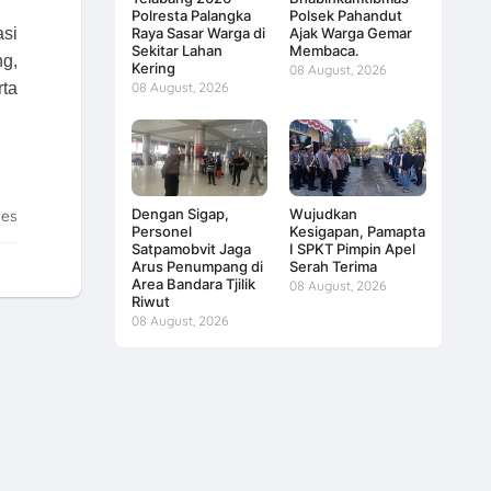
Polresta Palangka
Polsek Pahandut
asi
Raya Sasar Warga di
Ajak Warga Gemar
Sekitar Lahan
Membaca.
ng,
Kering
08 August, 2026
rta
08 August, 2026
Dengan Sigap,
Wujudkan
tes
Personel
Kesigapan, Pamapta
Satpamobvit Jaga
I SPKT Pimpin Apel
Arus Penumpang di
Serah Terima
Area Bandara Tjilik
08 August, 2026
Riwut
08 August, 2026