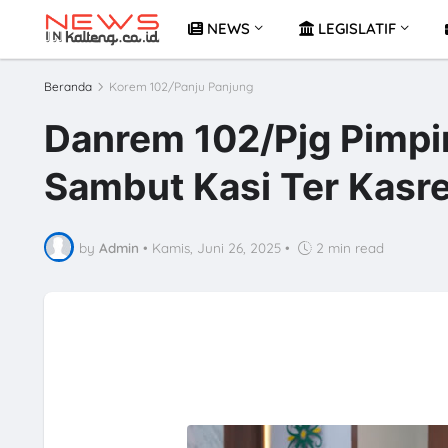
NEWS
LEGISLATIF
Beranda
Korem 102/Panju Panjung
Danrem 102/Pjg Pimpin
Sambut Kasi Ter Kasr
by
Admin
•
Kamis, Juni 26, 2025
•
2 min read