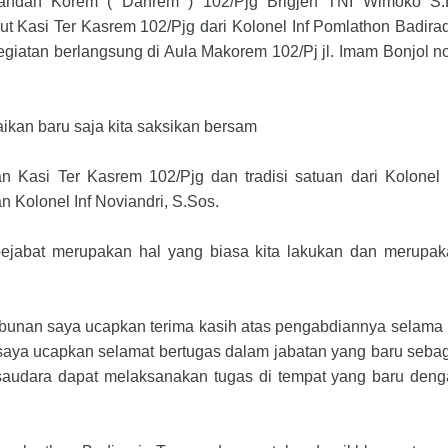
andan Korem ( Danrem ) 102/Pjg Brigjen TNI Wimoko S.E
t Kasi Ter Kasrem 102/Pjg dari Kolonel Inf Pomlathon Badira
giatan berlangsung di Aula Makorem 102/Pj jl. Imam Bonjol n
an baru saja kita saksikan bersam
n Kasi Ter Kasrem 102/Pjg dan tradisi satuan dari Kolonel 
Kolonel Inf Noviandri, S.Sos.
ejabat merupakan hal yang biasa kita lakukan dan merupak
bunan saya ucapkan terima kasih atas pengabdiannya selama 
 saya ucapkan selamat bertugas dalam jabatan yang baru seba
audara dapat melaksanakan tugas di tempat yang baru deng