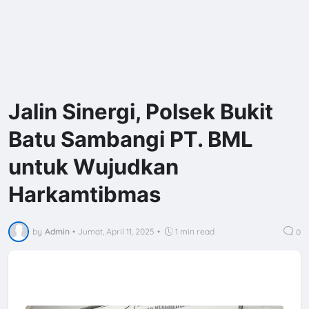
Jalin Sinergi, Polsek Bukit
Batu Sambangi PT. BML
untuk Wujudkan
Harkamtibmas
by
Admin
•
Jumat, April 11, 2025
•
1 min read
0