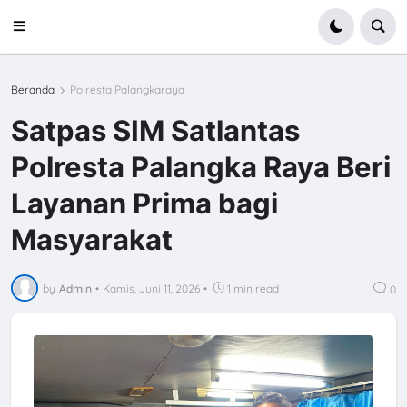
Beranda
Polresta Palangkaraya
Satpas SIM Satlantas
Polresta Palangka Raya Beri
Layanan Prima bagi
Masyarakat
by
Admin
•
Kamis, Juni 11, 2026
•
1 min read
0