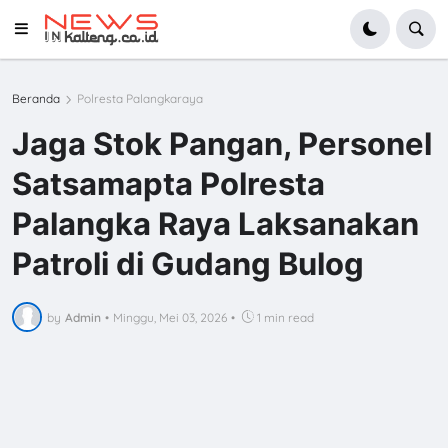
Beranda
Polresta Palangkaraya
Jaga Stok Pangan, Personel
Satsamapta Polresta
Palangka Raya Laksanakan
Patroli di Gudang Bulog
by
Admin
•
Minggu, Mei 03, 2026
•
1 min read