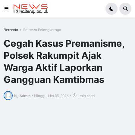
Beranda
Polresta Palangkaraya
Cegah Kasus Premanisme,
Polsek Rakumpit Ajak
Warga Aktif Laporkan
Gangguan Kamtibmas
by
Admin
•
Minggu, Mei 03, 2026
•
1 min read