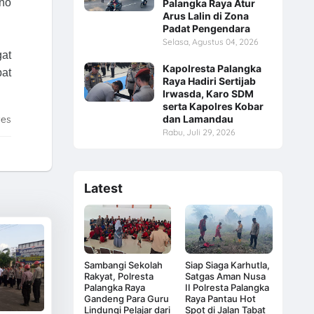
ino
Palangka Raya Atur
Arus Lalin di Zona
Padat Pengendara
Selasa, Agustus 04, 2026
gat
Kapolresta Palangka
at
Raya Hadiri Sertijab
Irwasda, Karo SDM
serta Kapolres Kobar
dan Lamandau
tes
Rabu, Juli 29, 2026
Latest
Sambangi Sekolah
Siap Siaga Karhutla,
Rakyat, Polresta
Satgas Aman Nusa
Palangka Raya
II Polresta Palangka
Gandeng Para Guru
Raya Pantau Hot
Lindungi Pelajar dari
Spot di Jalan Tabat