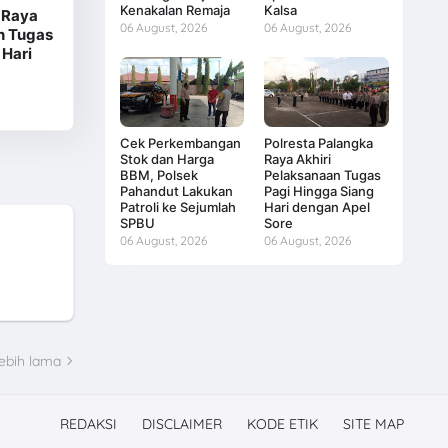
Kenakalan Remaja
Kalsa
 Raya
06 August, 2026
06 August, 2026
n Tugas
 Hari
Cek Perkembangan
Polresta Palangka
Stok dan Harga
Raya Akhiri
BBM, Polsek
Pelaksanaan Tugas
Pahandut Lakukan
Pagi Hingga Siang
Patroli ke Sejumlah
Hari dengan Apel
SPBU
Sore
06 August, 2026
06 August, 2026
ebih lama
REDAKSI
DISCLAIMER
KODE ETIK
SITE MAP