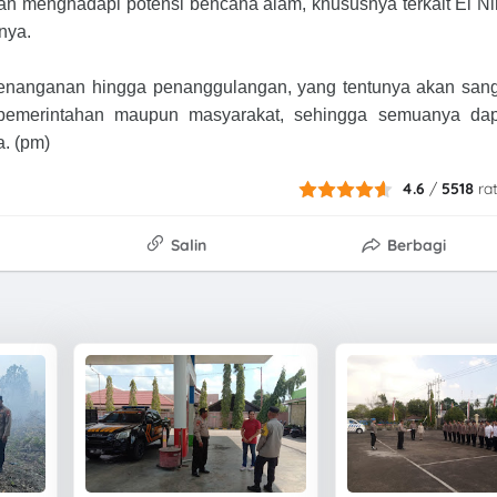
an menghadapi potensi bencana alam, khususnya terkait El N
nya.
, penanganan hingga penanggulangan, yang tentunya akan san
pemerintahan maupun masyarakat, sehingga semuanya dap
a. (pm)
4.6
/
5518
ra
Salin
Berbagi