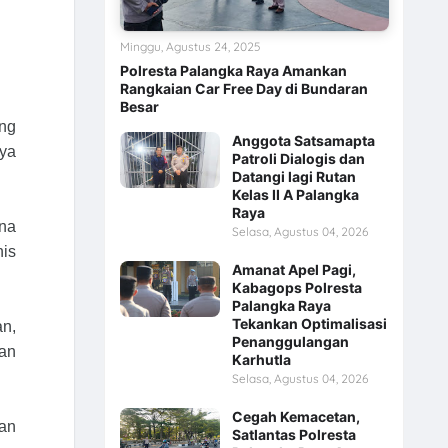
Minggu, Agustus 24, 2025
Polresta Palangka Raya Amankan
Rangkaian Car Free Day di Bundaran
Besar
eng
Anggota Satsamapta
aya
Patroli Dialogis dan
Datangi lagi Rutan
Kelas II A Palangka
Raya
ana
Selasa, Agustus 04, 2026
nis
Amanat Apel Pagi,
Kabagops Polresta
Palangka Raya
Tekankan Optimalisasi
n,
Penanggulangan
aan
Karhutla
Selasa, Agustus 04, 2026
Cegah Kemacetan,
kan
Satlantas Polresta