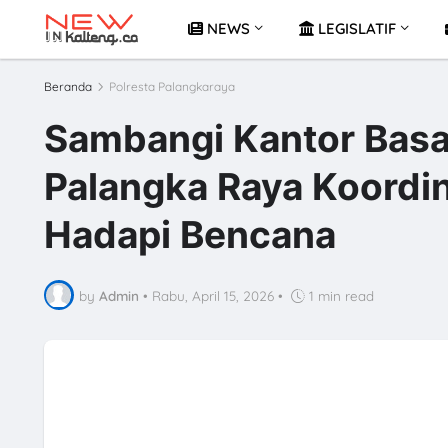
NEWS
LEGISLATIF
Beranda
Polresta Palangkaraya
Sambangi Kantor Basa
Palangka Raya Koordi
Hadapi Bencana
by
Admin
•
Rabu, April 15, 2026
•
1 min read