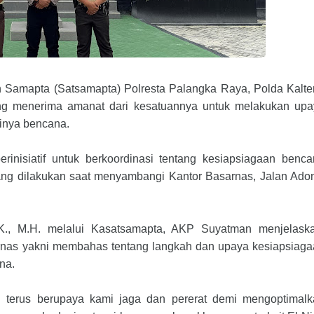
 Samapta (Satsamapta) Polresta Palangka Raya, Polda Kalt
yang menerima amanat dari kesatuannya untuk melakukan up
inya bencana.
rinisiatif untuk berkoordinasi tentang kesiapsiagaan benc
 yang dilakukan saat menyambangi Kantor Basarnas, Jalan Ado
.K., M.H. melalui Kasatsamapta, AKP Suyatman menjelaska
arnas yakni membahas tentang langkah dan upaya kesiapsiag
na.
g terus berupaya kami jaga dan pererat demi mengoptimal