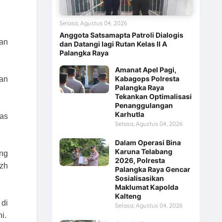
Selasa, Agustus 04, 2026
Anggota Satsamapta Patroli Dialogis
an
dan Datangi lagi Rutan Kelas II A
Palangka Raya
Amanat Apel Pagi,
Kabagops Polresta
dan
Palangka Raya
Tekankan Optimalisasi
Penanggulangan
Karhutla
mas
Selasa, Agustus 04, 2026
Dalam Operasi Bina
Karuna Telabang
ung
2026, Polresta
izh
Palangka Raya Gencar
Sosialisasikan
Maklumat Kapolda
Kalteng
 di
Selasa, Agustus 04, 2026
i.