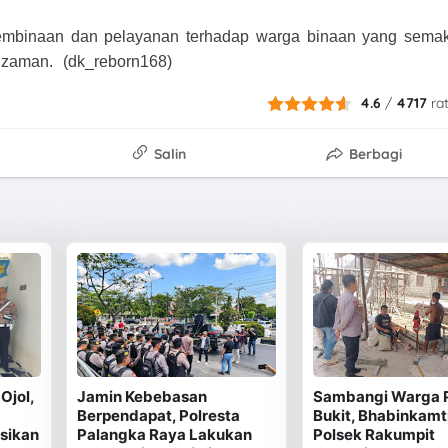
pembinaan dan pelayanan terhadap warga binaan yang sema
zaman. (dk_reborn168)
4.6
/
4717
ra
Salin
Berbagi
Ojol,
Jamin Kebebasan
Sambangi Warga 
Berpendapat, Polresta
Bukit, Bhabinkam
sikan
Palangka Raya Lakukan
Polsek Rakumpit