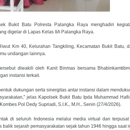
ek Bukit Batu Polresta Palangka Raya menghadiri kegiat
ng digelar di Lapas Kelas IIA Palangka Raya.
k Riwut Km 40, Kelurahan Tangkiling, Kecamatan Bukit Batu, 
tamu undangan lainnya.
tersebut diwakili oleh Kanit Binmas bersama Bhabinkamtib
an instansi terkait.
entuk dukungan serta sinergitas antar instansi dalam menduk
yarakatan,” jelas Kapolsek Bukit Batu Ipda Muhammad Hafi
mbes Pol Dedy Supriadi, S.I.K., M.H., Senin (27/4/2026).
tak di seluruh Indonesia melalui media virtual dan terpusat
s balik sejarah pemasyarakatan sejak tahun 1946 hingga saat in