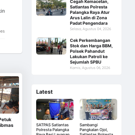
Cegah Kemacetan,
Satlantas Polresta
kin
Palangka Raya Atur
Arus Lalin di Zona
Padat Pengendara
Selasa, Agustus 04, 2026
tes
Cek Perkembangan
Stok dan Harga BBM,
Polsek Pahandut
Lakukan Patroli ke
Sejumlah SPBU
Kamis, Agustus 06, 2026
Latest
Petuk
SATPAS Satlantas
Sambangi
tibmas
Polresta Palangka
Pangkalan Ojol,
Raya Beri Layanan
Satlantas Polresta