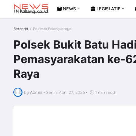
NEWS
LEGISLATIF
Beranda
Polresta Palangkaraya
Polsek Bukit Batu Hadi
Pemasyarakatan ke-62 
Raya
by
Admin
•
Senin, April 27, 2026
•
1 min read