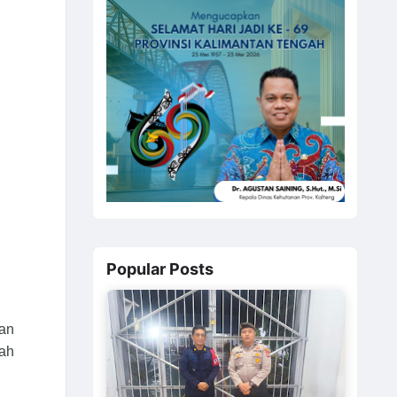
Popular Posts
an
kah