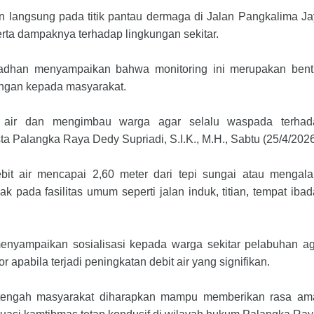
n langsung pada titik pantau dermaga di Jalan Pangkalima J
serta dampaknya terhadap lingkungan sekitar.
dhan menyampaikan bahwa monitoring ini merupakan bent
ungan kepada masyarakat.
 air dan mengimbau warga agar selalu waspada terhad
ta Palangka Raya Dedy Supriadi, S.I.K., M.H., Sabtu (25/4/2026
it air mencapai 2,60 meter dari tepi sungai atau mengal
pada fasilitas umum seperti jalan induk, titian, tempat iba
enyampaikan sosialisasi kepada warga sekitar pelabuhan a
pabila terjadi peningkatan debit air yang signifikan.
di tengah masyarakat diharapkan mampu memberikan rasa am