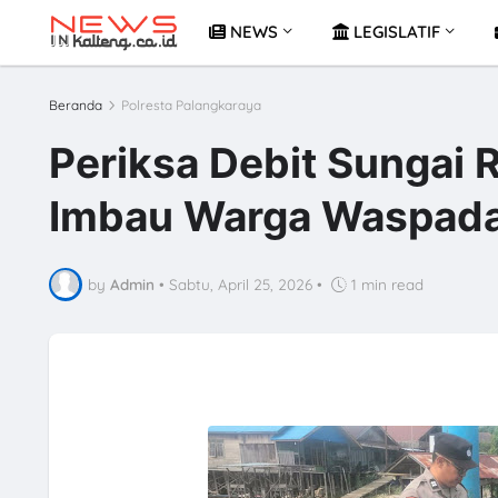
NEWS
LEGISLATIF
Beranda
Polresta Palangkaraya
Periksa Debit Sungai 
Imbau Warga Waspada 
by
Admin
•
Sabtu, April 25, 2026
•
1 min read