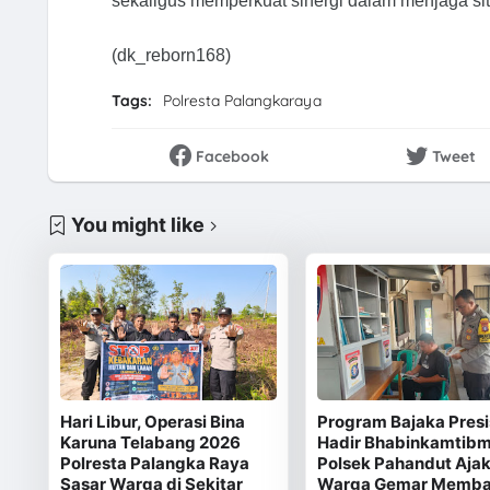
sekaligus memperkuat sinergi dalam menjaga si
(dk_reborn168)
Tags:
Polresta Palangkaraya
Facebook
Tweet
You might like
Hari Libur, Operasi Bina
Program Bajaka Presi
Karuna Telabang 2026
Hadir Bhabinkamtib
Polresta Palangka Raya
Polsek Pahandut Aja
Sasar Warga di Sekitar
Warga Gemar Memba