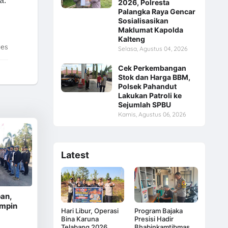
a.
2026, Polresta
Palangka Raya Gencar
Sosialisasikan
Maklumat Kapolda
Kalteng
tes
Selasa, Agustus 04, 2026
Cek Perkembangan
Stok dan Harga BBM,
Polsek Pahandut
Lakukan Patroli ke
Sejumlah SPBU
Kamis, Agustus 06, 2026
Latest
an,
impin
Hari Libur, Operasi
Program Bajaka
Bina Karuna
Presisi Hadir
Telabang 2026
Bhabinkamtibmas