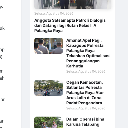
aya
Selasa, Agustus 04, 2026
Anggota Satsamapta Patroli Dialogis
dan Datangi lagi Rutan Kelas II A
uk
Palangka Raya
Amanat Apel Pagi,
Kabagops Polresta
ap
Palangka Raya
Tekankan Optimalisasi
).
Penanggulangan
Karhutla
ami
Selasa, Agustus 04, 2026
dah
Cegah Kemacetan,
Satlantas Polresta
Palangka Raya Atur
Arus Lalin di Zona
gar
Padat Pengendara
Selasa, Agustus 04, 2026
Dalam Operasi Bina
an
Karuna Telabang