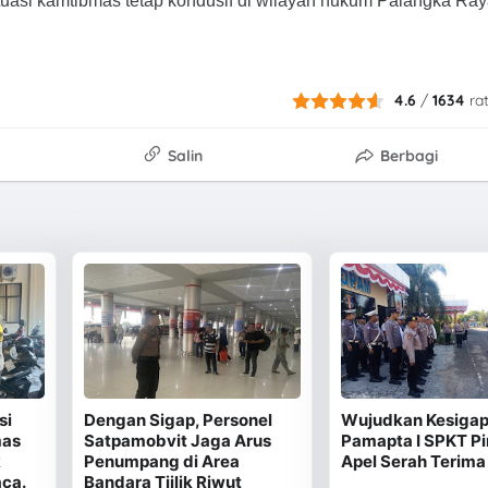
tuasi kamtibmas tetap kondusif di wilayah hukum Palangka Ray
4.6
/
1634
ra
Salin
Berbagi
si
Dengan Sigap, Personel
Wujudkan Kesigap
mas
Satpamobvit Jaga Arus
Pamapta I SPKT P
k
Penumpang di Area
Apel Serah Terima
ca.
Bandara Tjilik Riwut