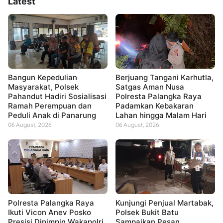
Latest
Bangun Kepedulian
Berjuang Tangani Karhutla,
Masyarakat, Polsek
Satgas Aman Nusa
Pahandut Hadiri Sosialisasi
Polresta Palangka Raya
Ramah Perempuan dan
Padamkan Kebakaran
Peduli Anak di Panarung
Lahan hingga Malam Hari
06 August, 2026
06 August, 2026
Polresta Palangka Raya
Kunjungi Penjual Martabak,
Ikuti Vicon Anev Posko
Polsek Bukit Batu
Presisi Dipimpin Wakapolri
Sampaikan Pesan