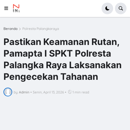
Beranda
Polresta Palangkaraya
Pastikan Keamanan Rutan,
Pamapta I SPKT Polresta
Palangka Raya Laksanakan
Pengecekan Tahanan
by
Admin
•
Senin, April 13, 2026
•
1 min read