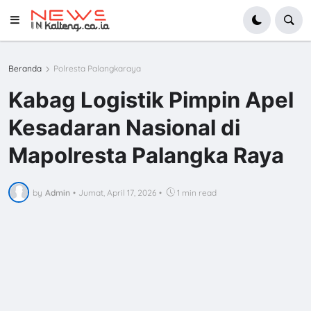
Beranda
Polresta Palangkaraya
Kabag Logistik Pimpin Apel
Kesadaran Nasional di
Mapolresta Palangka Raya
by
Admin
•
Jumat, April 17, 2026
•
1 min read