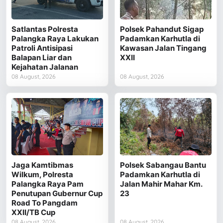
Satlantas Polresta
Polsek Pahandut Sigap
Palangka Raya Lakukan
Padamkan Karhutla di
Patroli Antisipasi
Kawasan Jalan Tingang
Balapan Liar dan
XXII
Kejahatan Jalanan
08 August, 2026
08 August, 2026
Jaga Kamtibmas
Polsek Sabangau Bantu
Wilkum, Polresta
Padamkan Karhutla di
Palangka Raya Pam
Jalan Mahir Mahar Km.
Penutupan Gubernur Cup
23
Road To Pangdam
XXII/TB Cup
08 August, 2026
08 August, 2026