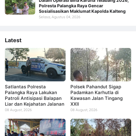
Dalam Operasi Bina Karuna Telabang 2026,
Polresta Palangka Raya Gencar
Sosialisasikan Maklumat Kapolda Kalteng
Selasa, Agustus 04, 2026
Latest
Satlantas Polresta
Polsek Pahandut Sigap
Palangka Raya Lakukan
Padamkan Karhutla di
Patroli Antisipasi Balapan
Kawasan Jalan Tingang
Liar dan Kejahatan Jalanan
XXII
08 August, 2026
08 August, 2026