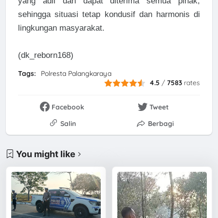
yang adil dan dapat diterima semua pihak,
sehingga situasi tetap kondusif dan harmonis di
lingkungan masyarakat.
(dk_reborn168)
Tags:
Polresta Palangkaraya
4.5
/
7583
rates
Facebook
Tweet
Salin
Berbagi
You might like