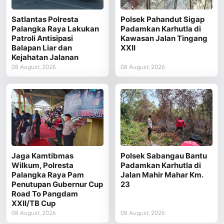
Satlantas Polresta
Polsek Pahandut Sigap
Palangka Raya Lakukan
Padamkan Karhutla di
Patroli Antisipasi
Kawasan Jalan Tingang
Balapan Liar dan
XXII
Kejahatan Jalanan
08 August, 2026
08 August, 2026
Jaga Kamtibmas
Polsek Sabangau Bantu
Wilkum, Polresta
Padamkan Karhutla di
Palangka Raya Pam
Jalan Mahir Mahar Km.
Penutupan Gubernur Cup
23
Road To Pangdam
XXII/TB Cup
08 August, 2026
08 August, 2026