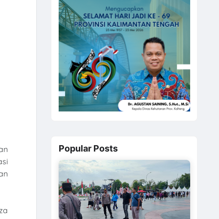
Popular Posts
an
si
an
za