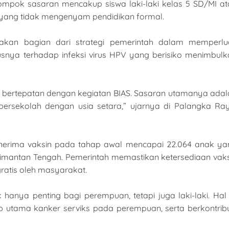
pok sasaran mencakup siswa laki-laki kelas 5 SD/MI at
hun yang tidak mengenyam pendidikan formal.
upakan bagian dari strategi pemerintah dalam memperlu
susnya terhadap infeksi virus HPV yang berisiko menimbul
, bertepatan dengan kegiatan BIAS. Sasaran utamanya ada
 bersekolah dengan usia setara,” ujarnya di Palangka Ray
enerima vaksin pada tahap awal mencapai 22.064 anak ya
alimantan Tengah. Pemerintah memastikan ketersediaan vak
ratis oleh masyarakat.
 hanya penting bagi perempuan, tetapi juga laki-laki. Hal 
b utama kanker serviks pada perempuan, serta berkontribu