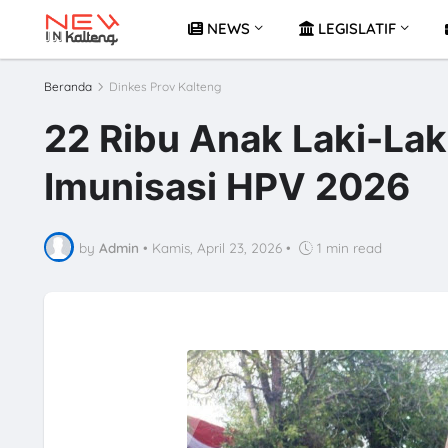
NEWS
LEGISLATIF
Beranda
Dinkes Prov Kalteng
22 Ribu Anak Laki-Laki
Imunisasi HPV 2026
by
Admin
•
Kamis, April 23, 2026
•
1 min read