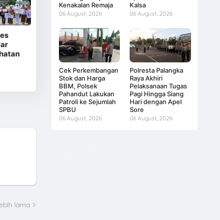
Kenakalan Remaja
Kalsa
06 August, 2026
06 August, 2026
es
ar
hatan
Cek Perkembangan
Polresta Palangka
Stok dan Harga
Raya Akhiri
BBM, Polsek
Pelaksanaan Tugas
Pahandut Lakukan
Pagi Hingga Siang
Patroli ke Sejumlah
Hari dengan Apel
SPBU
Sore
06 August, 2026
06 August, 2026
ebih lama