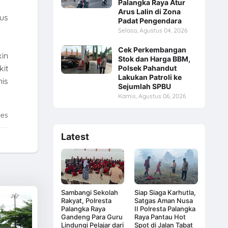
Palangka Raya Atur
Arus Lalin di Zona
ius
Padat Pengendara
Selasa, Agustus 04, 2026
Cek Perkembangan
in
Stok dan Harga BBM,
it
Polsek Pahandut
Lakukan Patroli ke
is
Sejumlah SPBU
Kamis, Agustus 06, 2026
tes
Latest
Sambangi Sekolah
Siap Siaga Karhutla,
Rakyat, Polresta
Satgas Aman Nusa
Palangka Raya
II Polresta Palangka
Gandeng Para Guru
Raya Pantau Hot
Lindungi Pelajar dari
Spot di Jalan Tabat