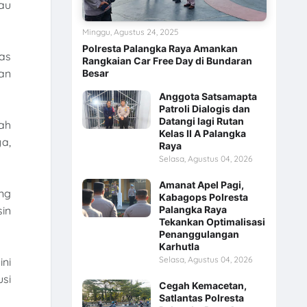
au
Minggu, Agustus 24, 2025
Polresta Palangka Raya Amankan
as
Rangkaian Car Free Day di Bundaran
kan
Besar
Anggota Satsamapta
Patroli Dialogis dan
Datangi lagi Rutan
lah
Kelas II A Palangka
a,
Raya
Selasa, Agustus 04, 2026
Amanat Apel Pagi,
ng
Kabagops Polresta
Palangka Raya
sin
Tekankan Optimalisasi
Penanggulangan
Karhutla
Selasa, Agustus 04, 2026
ini
si
Cegah Kemacetan,
Satlantas Polresta