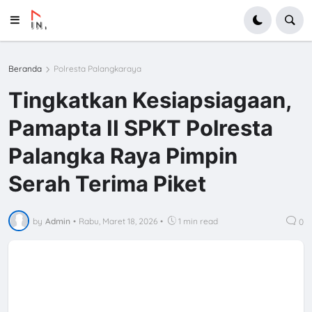
Beranda
Polresta Palangkaraya
Tingkatkan Kesiapsiagaan,
Pamapta II SPKT Polresta
Palangka Raya Pimpin
Serah Terima Piket
by
Admin
•
Rabu, Maret 18, 2026
•
1 min read
0