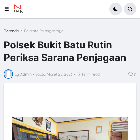
Beranda
Polresta Palangkaraya
Polsek Bukit Batu Rutin
Periksa Sarana Penjagaan
by
Admin
•
Sabtu, Maret 28, 2026
•
1 min read
0