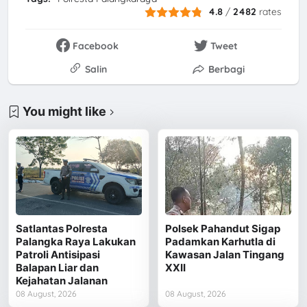
4.8
/
2482
rates
Facebook
Tweet
Salin
Berbagi
You might like
Satlantas Polresta
Polsek Pahandut Sigap
Palangka Raya Lakukan
Padamkan Karhutla di
Patroli Antisipasi
Kawasan Jalan Tingang
Balapan Liar dan
XXII
Kejahatan Jalanan
08 August, 2026
08 August, 2026