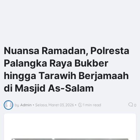
Nuansa Ramadan, Polresta
Palangka Raya Bukber
hingga Tarawih Berjamaah
di Masjid As-Salam
by
Admin
•
Selasa, Maret 03, 2026
•
1 min read
0