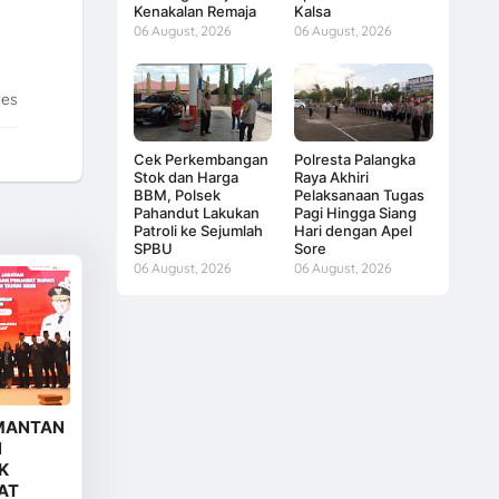
Kenakalan Remaja
Kalsa
06 August, 2026
06 August, 2026
tes
Cek Perkembangan
Polresta Palangka
Stok dan Harga
Raya Akhiri
BBM, Polsek
Pelaksanaan Tugas
Pahandut Lakukan
Pagi Hingga Siang
Patroli ke Sejumlah
Hari dengan Apel
SPBU
Sore
06 August, 2026
06 August, 2026
 MANTAN
N
K
AT