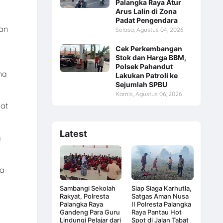
Palangka Raya Atur
Arus Lalin di Zona
Padat Pengendara
an
Selasa, Agustus 04, 2026
Cek Perkembangan
Stok dan Harga BBM,
Polsek Pahandut
na
Lakukan Patroli ke
Sejumlah SPBU
Kamis, Agustus 06, 2026
at
Latest
a
ta
Sambangi Sekolah
Siap Siaga Karhutla,
Rakyat, Polresta
Satgas Aman Nusa
Palangka Raya
II Polresta Palangka
Gandeng Para Guru
Raya Pantau Hot
Lindungi Pelajar dari
Spot di Jalan Tabat