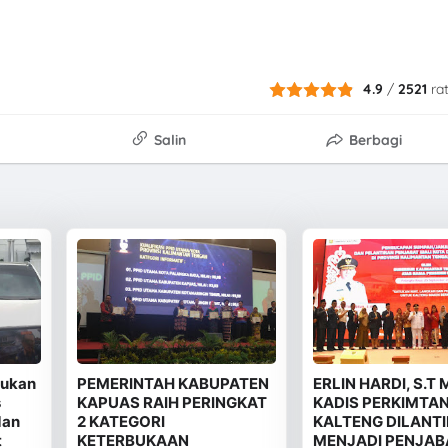
4.9
/
2521
ra
Salin
Berbagi
jukan
PEMERINTAH KABUPATEN
ERLIN HARDI, S.T
s
KAPUAS RAIH PERINGKAT
KADIS PERKIMTA
dan
2 KATEGORI
KALTENG DILANTI
t
KETERBUKAAN
MENJADI PENJAB