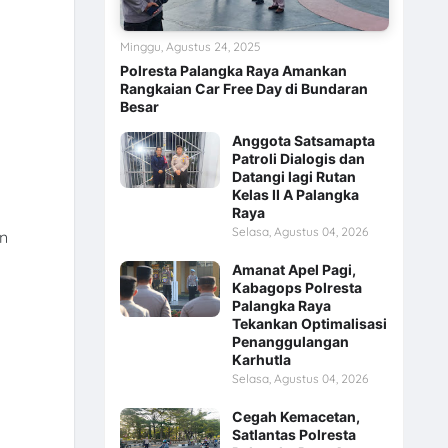
Minggu, Agustus 24, 2025
Polresta Palangka Raya Amankan
Rangkaian Car Free Day di Bundaran
Besar
Anggota Satsamapta
Patroli Dialogis dan
Datangi lagi Rutan
Kelas II A Palangka
Raya
Selasa, Agustus 04, 2026
n
Amanat Apel Pagi,
Kabagops Polresta
Palangka Raya
Tekankan Optimalisasi
Penanggulangan
Karhutla
Selasa, Agustus 04, 2026
Cegah Kemacetan,
Satlantas Polresta