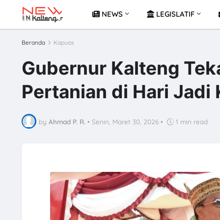
NEWS
LEGISLATIF
Beranda
Kapuas
Gubernur Kalteng Tek
Pertanian di Hari Jad
by
Ahmad P. R.
•
Senin, Maret 30, 2026
•
1 min read