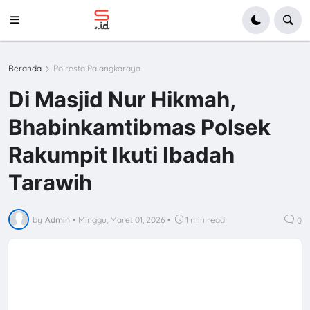
Beranda
Polresta Palangkaraya
Di Masjid Nur Hikmah,
Bhabinkamtibmas Polsek
Rakumpit Ikuti Ibadah
Tarawih
by
Admin
•
Minggu, Maret 01, 2026
•
1 min read
0