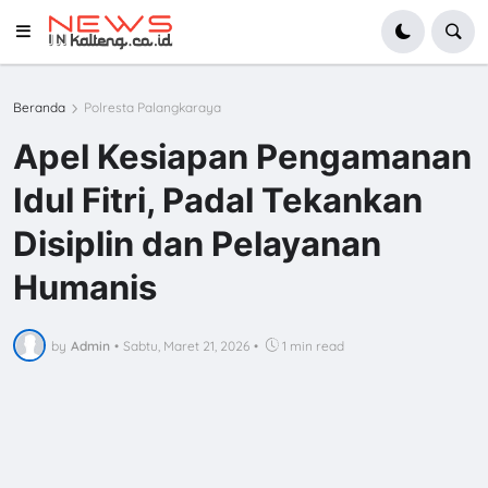
Beranda
Polresta Palangkaraya
Apel Kesiapan Pengamanan
Idul Fitri, Padal Tekankan
Disiplin dan Pelayanan
Humanis
by
Admin
•
Sabtu, Maret 21, 2026
•
1 min read