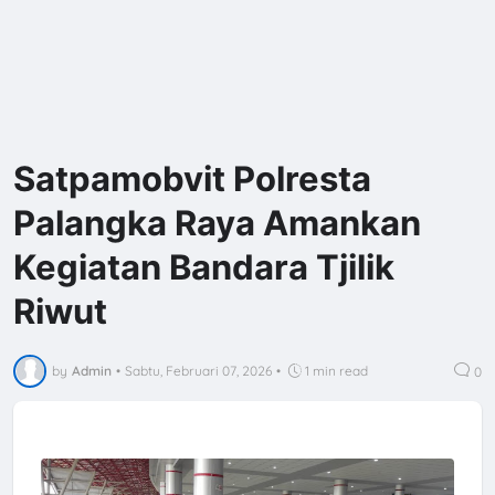
Satpamobvit Polresta
Palangka Raya Amankan
Kegiatan Bandara Tjilik
Riwut
by
Admin
•
Sabtu, Februari 07, 2026
•
1 min read
0