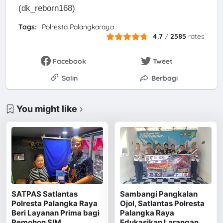
(dk_reborn168)
Tags:
Polresta Palangkaraya
4.7
/
2585
rates
Facebook
Tweet
Salin
Berbagi
You might like
SATPAS Satlantas
Sambangi Pangkalan
Polresta Palangka Raya
Ojol, Satlantas Polresta
Beri Layanan Prima bagi
Palangka Raya
Pemohon SIM
Edukasikan Larangan