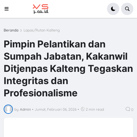
Beranda
Lapas/Rutan Kalteng
Pimpin Pelantikan dan
Sumpah Jabatan, Kakanwil
Ditjenpas Kalteng Tegaskan
Integritas dan
Profesionalisme
by
Admin
•
Jumat, Februari 06, 2026
•
2 min read
0