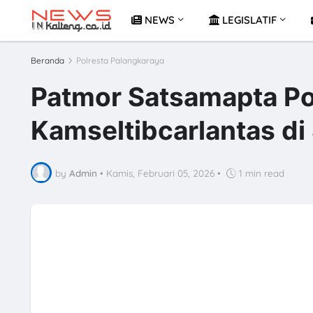
NEWS
LEGISLATIF
Beranda
Polresta Palangkaraya
Patmor Satsamapta Po
Kamseltibcarlantas d
by
Admin
•
Kamis, Februari 05, 2026
•
1 min read