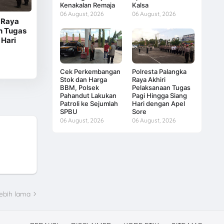
Kenakalan Remaja
Kalsa
06 August, 2026
06 August, 2026
 Raya
n Tugas
 Hari
Cek Perkembangan
Polresta Palangka
Stok dan Harga
Raya Akhiri
BBM, Polsek
Pelaksanaan Tugas
Pahandut Lakukan
Pagi Hingga Siang
Patroli ke Sejumlah
Hari dengan Apel
SPBU
Sore
06 August, 2026
06 August, 2026
ebih lama