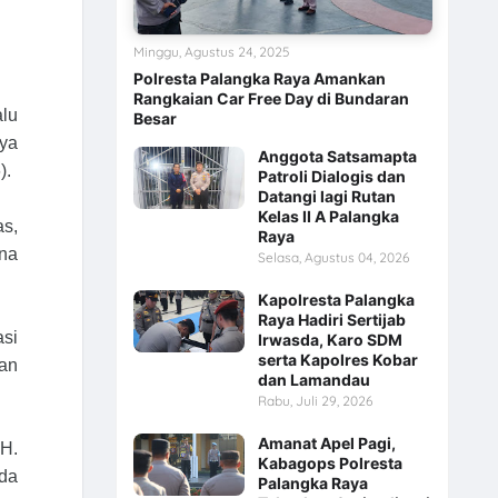
Minggu, Agustus 24, 2025
Polresta Palangka Raya Amankan
Rangkaian Car Free Day di Bundaran
alu
Besar
aya
Anggota Satsamapta
).
Patroli Dialogis dan
Datangi lagi Rutan
Kelas II A Palangka
as,
Raya
una
Selasa, Agustus 04, 2026
Kapolresta Palangka
Raya Hadiri Sertijab
asi
Irwasda, Karo SDM
serta Kapolres Kobar
an
dan Lamandau
Rabu, Juli 29, 2026
Amanat Apel Pagi,
H.
Kabagops Polresta
ada
Palangka Raya