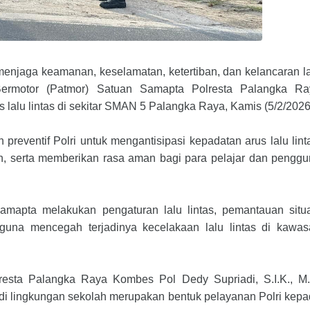
enjaga keamanan, keselamatan, ketertiban, dan kelancaran l
li Bermotor (Patmor) Satuan Samapta Polresta Palangka R
alu lintas di sekitar SMAN 5 Palangka Raya, Kamis (5/2/2026
preventif Polri untuk mengantisipasi kepadatan arus lalu lint
, serta memberikan rasa aman bagi para pelajar dan pengg
mapta melakukan pengaturan lalu lintas, pemantauan situ
guna mencegah terjadinya kecelakaan lalu lintas di kawas
esta Palangka Raya Kombes Pol Dedy Supriadi, S.I.K., M.
di lingkungan sekolah merupakan bentuk pelayanan Polri kep