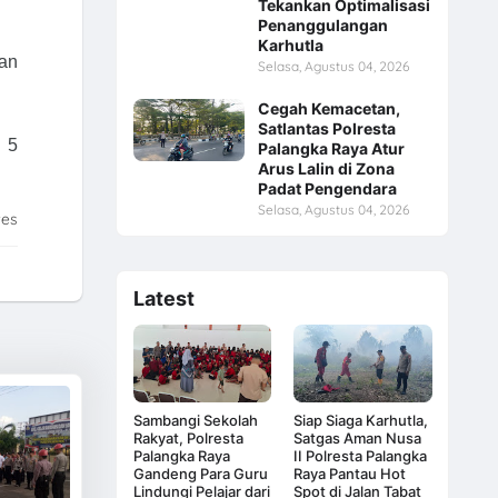
Tekankan Optimalisasi
Penanggulangan
Karhutla
an
Selasa, Agustus 04, 2026
Cegah Kemacetan,
Satlantas Polresta
N 5
Palangka Raya Atur
Arus Lalin di Zona
Padat Pengendara
Selasa, Agustus 04, 2026
tes
Latest
Sambangi Sekolah
Siap Siaga Karhutla,
Rakyat, Polresta
Satgas Aman Nusa
Palangka Raya
II Polresta Palangka
Gandeng Para Guru
Raya Pantau Hot
Lindungi Pelajar dari
Spot di Jalan Tabat