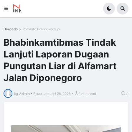
Beranda
Polresta Palangkaraya
Bhabinkamtibmas Tindak
Lanjuti Laporan Dugaan
Pungutan Liar di Alfamart
Jalan Diponegoro
by
Admin
•
Rabu, Januari 28, 2026
•
1 min read
0