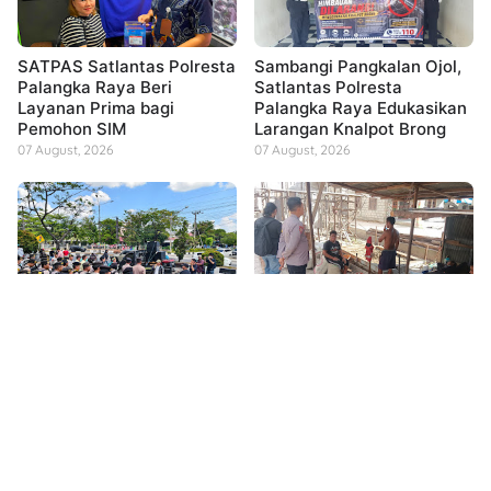
SATPAS Satlantas Polresta
Sambangi Pangkalan Ojol,
Palangka Raya Beri
Satlantas Polresta
Layanan Prima bagi
Palangka Raya Edukasikan
Pemohon SIM
Larangan Knalpot Brong
07 August, 2026
07 August, 2026
Jamin Kebebasan
Sambangi Warga Petuk
Berpendapat, Polresta
Bukit, Bhabinkamtibmas
Palangka Raya Lakukan
Polsek Rakumpit
Pam Aksi Damai di Kantor
Sampaikan Pesan
PT. PLN
Kamtibmas
07 August, 2026
07 August, 2026