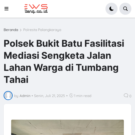
Beranda
Polresta Palangkaraya
Polsek Bukit Batu Fasilitasi
Mediasi Sengketa Jalan
Lahan Warga di Tumbang
Tahai
by
Admin
•
Senin, Juli 21, 2025
•
1 min read
0