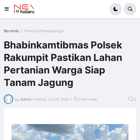
Beranda
Polresta Palangkaraya
Bhabinkamtibmas Polsek
Rakumpit Pastikan Lahan
Pertanian Warga Siap
Tanam Jagung
by
Admin
•
Kamis, Juli 03, 2025
•
1 min read
0