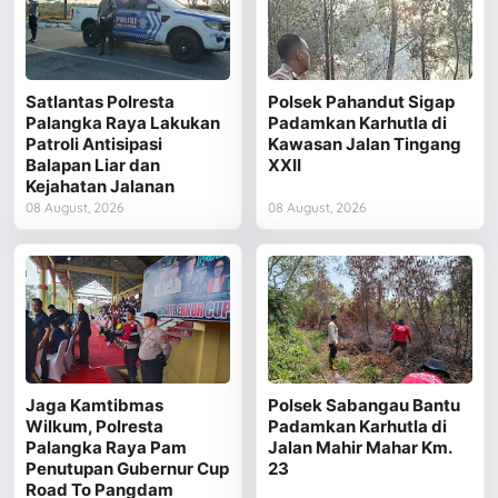
Satlantas Polresta
Polsek Pahandut Sigap
Palangka Raya Lakukan
Padamkan Karhutla di
Patroli Antisipasi
Kawasan Jalan Tingang
Balapan Liar dan
XXII
Kejahatan Jalanan
08 August, 2026
08 August, 2026
Jaga Kamtibmas
Polsek Sabangau Bantu
Wilkum, Polresta
Padamkan Karhutla di
Palangka Raya Pam
Jalan Mahir Mahar Km.
Penutupan Gubernur Cup
23
Road To Pangdam